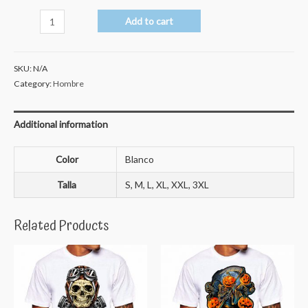
Utopia
Add to cart
quantity
SKU:
N/A
Category:
Hombre
Additional information
Color
Blanco
Talla
S, M, L, XL, XXL, 3XL
Related Products