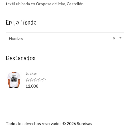
textil ubicada en Oropesa del Mar, Castellón.
En La Tienda
Hombre
×
Destacados
Jocker
Rated
12,00
€
0
out
of
5
Todos los derechos reservados © 2026
Sunrisas