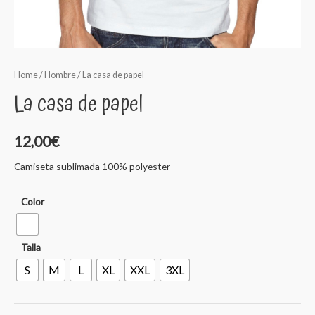
Home
/
Hombre
/ La casa de papel
La casa de papel
12,00
€
Camiseta sublimada 100% polyester
Color
Talla
S
M
L
XL
XXL
3XL