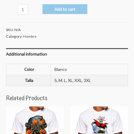
La
Add to cart
casa
de
SKU:
N/A
papel
Category:
Hombre
quantity
Additional information
Color
Blanco
Talla
S, M, L, XL, XXL, 3XL
Related Products