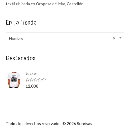
textil ubicada en Oropesa del Mar, Castellón.
En La Tienda
Hombre
×
Destacados
Jocker
Rated
12,00
€
0
out
of
5
Todos los derechos reservados © 2026
Sunrisas