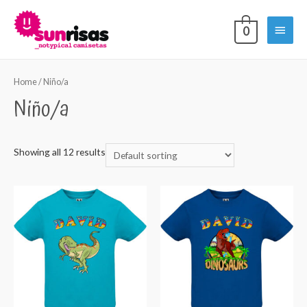
Ir
al
Menú
0
contenido
princi
Home
/ Niño/a
Niño/a
Showing all 12 results