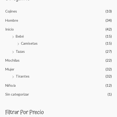
c
Cojines
(10)
h
f
Hombre
(34)
o
Inicio
(42)
r
Bebé
(15)
:
Camisetas
(15)
Tazas
(27)
Mochilas
(22)
Mujer
(32)
Tirantes
(32)
Niño/a
(12)
Sin categorizar
(1)
Filtrar Por Precio