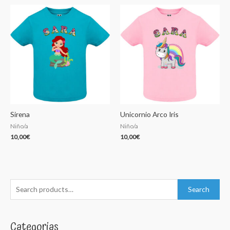
Sirena
Unicornio Arco Iris
Niño/a
Niño/a
10,00
€
10,00
€
S
Search
e
a
Categorias
r