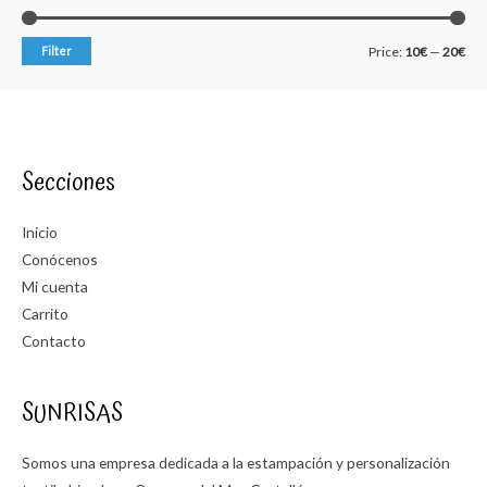
M
M
Filter
Price:
10€
—
20€
i
a
n
x
p
p
Secciones
r
r
i
i
Inicio
c
c
Conócenos
e
e
Mi cuenta
Carrito
Contacto
SUNRISAS
Somos una empresa dedicada a la estampación y personalización