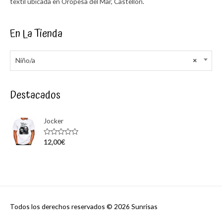
textil ubicada en Oropesa del Mar, Castellón.
En La Tienda
Niño/a
×
Destacados
Jocker
Rated
12,00
€
0
out
of
5
Todos los derechos reservados © 2026
Sunrisas