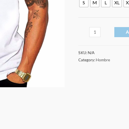
S
M
L
XL
X
Mazinguer
A
Z
quantity
SKU:
N/A
Category:
Hombre