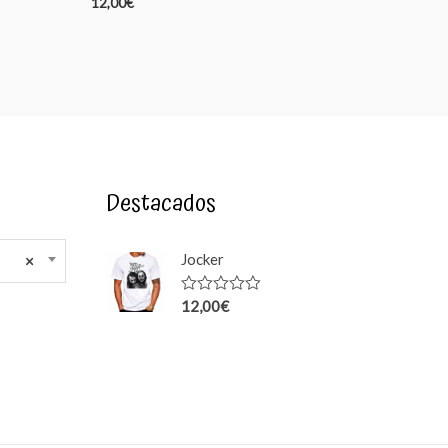
12,00
€
Destacados
Jocker
×
12,00
€
Rated
0
out
of
5