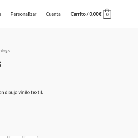
s
Personalizar
Cuenta
Carrito
/
0,00
€
0
hings
s
dibujo vinilo textil.