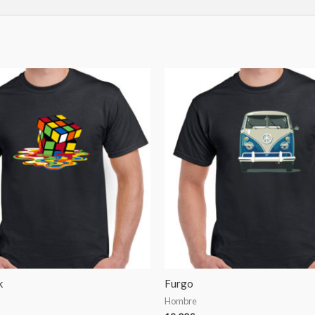
k
Furgo
Hombre