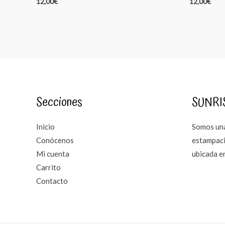
12,00
€
12,00
€
Secciones
SUNRI
Inicio
Somos una
Conócenos
estampaci
Mi cuenta
ubicada e
Carrito
Contacto