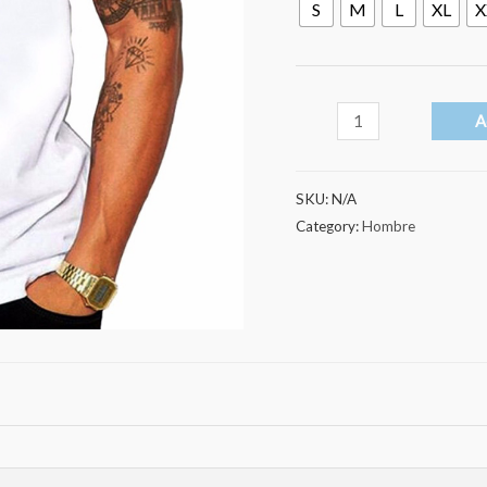
S
M
L
XL
X
Stranger
A
Things
quantity
SKU:
N/A
Category:
Hombre