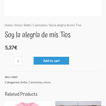
Home
/
Inicio
/
Bebé
/
Camisetas
/ Soy la alegría de mis Tios
Soy la alegría de mis Tios
5,37
€
Soy
Add to cart
la
alegría
SKU:
M83
de
Categories:
Bebé
,
Camisetas
,
Inicio
mis
Tios
Related Products
quantity