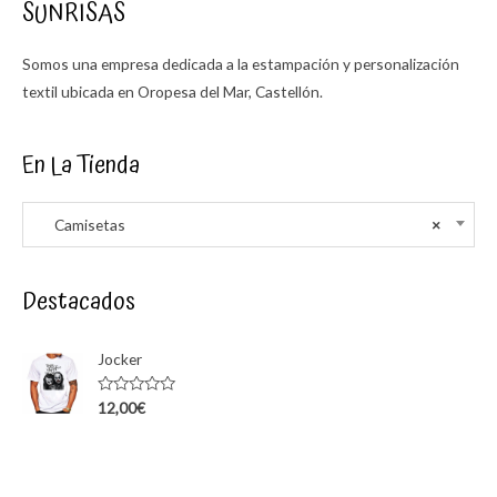
SUNRISAS
Somos una empresa dedicada a la estampación y personalización
textil ubicada en Oropesa del Mar, Castellón.
En La Tienda
Camisetas
×
Destacados
Jocker
Rated
12,00
€
0
out
of
5