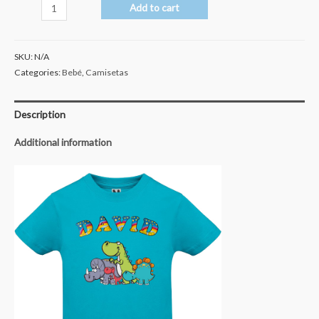
Dinosaurios
Add to cart
quantity
SKU:
N/A
Categories:
Bebé
,
Camisetas
Description
Additional information