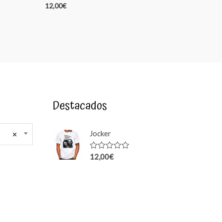
12,00
€
Destacados
Jocker
×
12,00
€
Rated
0
out
of
5