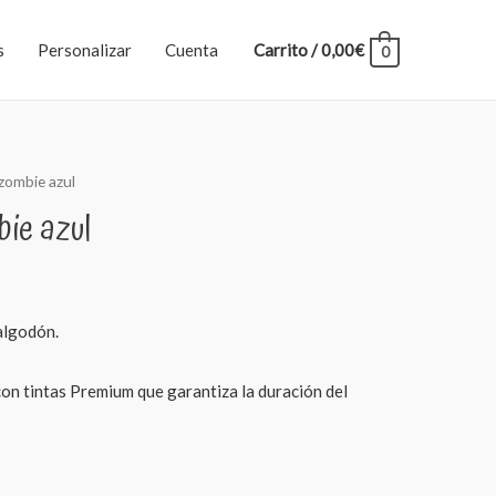
s
Personalizar
Cuenta
Carrito
/
0,00
€
0
zombie azul
ie azul
algodón.
 con tintas Premium que garantiza la duración del