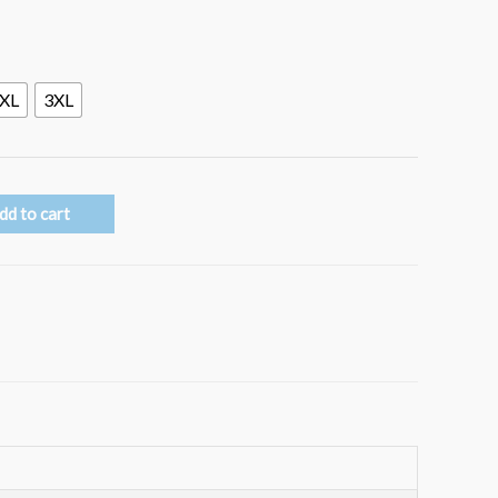
XL
3XL
dd to cart