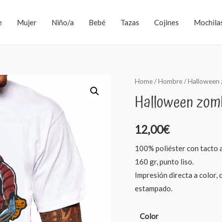
e
Mujer
Niño/a
Bebé
Tazas
Cojines
Mochila
Home
/
Hombre
/ Halloween 
Halloween zomb
12,00
€
100% poliéster con tacto 
160 gr, punto liso.
Impresión directa a color,
estampado.
Color