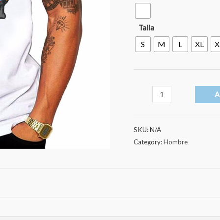
Talla
S
M
L
XL
X
Halloween
A
zombie
azul
SKU:
N/A
quantity
Category:
Hombre