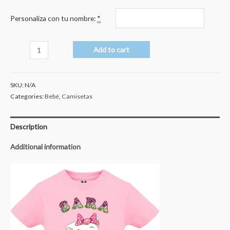
Personaliza con tu nombre:
*
Gato
Add to cart
quantity
SKU:
N/A
Categories:
Bebé
,
Camisetas
Description
Additional information