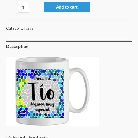
Tío
Add to cart
especial
quantity
Category:
Tazas
Description