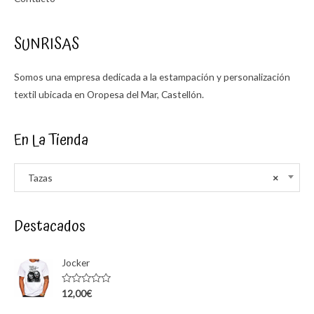
SUNRISAS
Somos una empresa dedicada a la estampación y personalización
textil ubicada en Oropesa del Mar, Castellón.
En La Tienda
Tazas
×
Destacados
Jocker
Rated
12,00
€
0
out