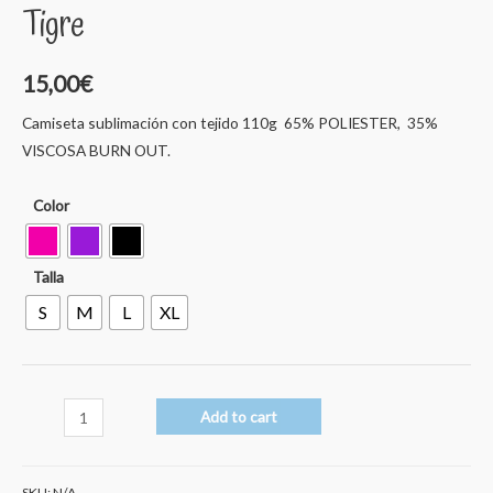
Tigre
15,00
€
Camiseta sublimación con tejido 110g 65% POLIESTER, 35%
VISCOSA BURN OUT.
Color
Talla
S
M
L
XL
Tigre
Add to cart
quantity
SKU:
N/A