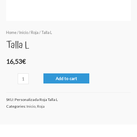
Home
/
Inicio
/
Roja
/ Talla L
Talla L
16,53
€
Talla
Add to cart
L
quantity
SKU:
Personalizada Roja Talla L
Categories:
Inicio
,
Roja