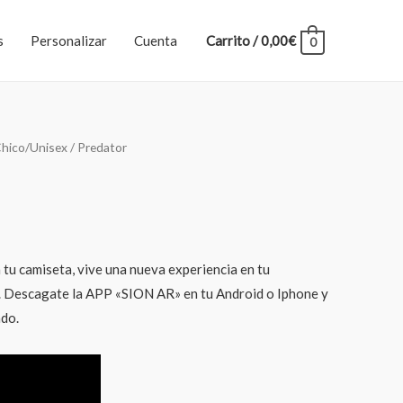
s
Personalizar
Cuenta
Carrito
/
0,00
€
0
hico/Unisex
/ Predator
 tu camiseta, vive una nueva experiencia en tu
scagate la APP «SION AR» en tu Android o Iphone y
ado.