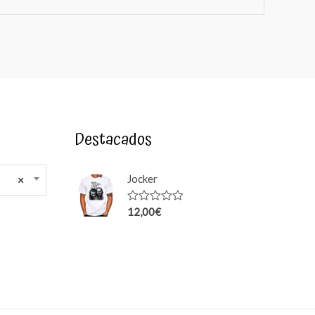
Destacados
Jocker
×
12,00
€
Rated
0
out
of
5