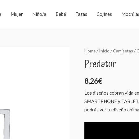
e
Mujer
Niño/a
Bebé
Tazas
Cojines
Mochila
Home
/
Inicio
/
Camisetas
/
C
Predator
8,26
€
Los diseños cobran vida en
SMARTPHONE y TABLET. De
podrás ver tu diseño anim