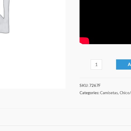
Predator
A
quantity
SKU:
7267F
Categories:
Camisetas
,
Chico/