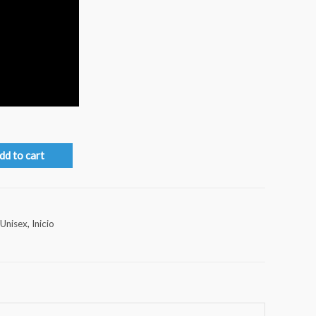
dd to cart
Unisex
,
Inicio