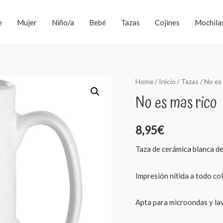
e
Mujer
Niño/a
Bebé
Tazas
Cojines
Mochila
Home
/
Inicio
/
Tazas
/ No es
No es mas rico
8,95
€
Taza de cerámica blanca de
Impresión nítida a todo co
Apta para microondas y lav