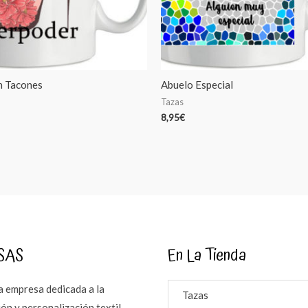
n Tacones
Abuelo Especial
Tazas
8,95
€
SAS
En La Tienda
 empresa dedicada a la
Tazas
ón y personalización textil