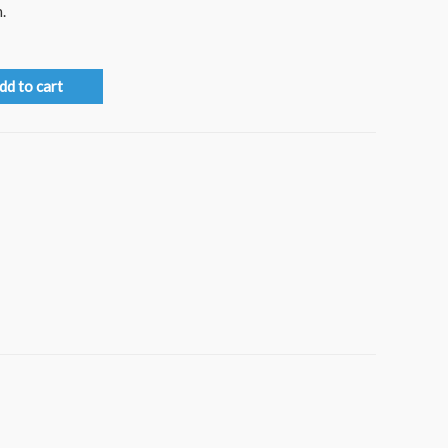
.
dd to cart