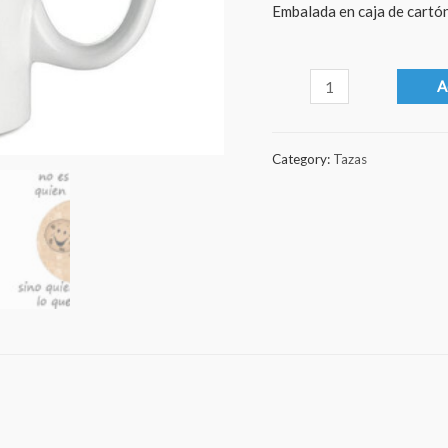
Embalada en caja de cartón
No
A
es
mas
Category:
Tazas
rico
quantity