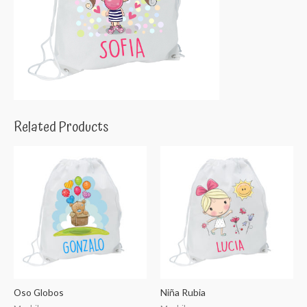
Related Products
Oso Globos
Niña Rubia