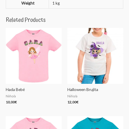
Weight
1 kg
Related Products
Hada Bebé
Halloween Brujita
Niño/a
Niño/a
10,00
€
12,00
€