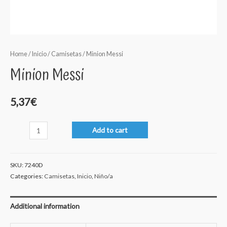
Home
/
Inicio
/
Camisetas
/ Minion Messi
Minion Messi
5,37
€
Minion
Add to cart
Messi
quantity
SKU:
7240D
Categories:
Camisetas
,
Inicio
,
Niño/a
Additional information