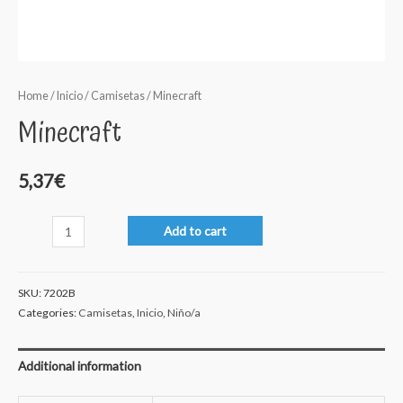
Home
/
Inicio
/
Camisetas
/ Minecraft
Minecraft
5,37
€
Minecraft
Add to cart
quantity
SKU:
7202B
Categories:
Camisetas
,
Inicio
,
Niño/a
Additional information