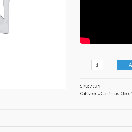
Máscara
A
13
quantity
SKU:
7307F
Categories:
Camisetas
,
Chico/