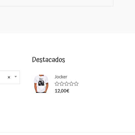
Destacados
Jocker
×
12,00
€
Rated
0
out
of
5