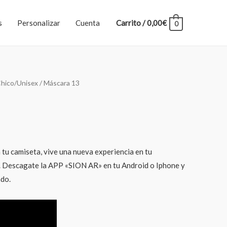
s
Personalizar
Cuenta
Carrito
/
0,00
€
0
hico/Unisex
/ Máscara 13
 tu camiseta, vive una nueva experiencia en tu
scagate la APP «SION AR» en tu Android o Iphone y
ado.