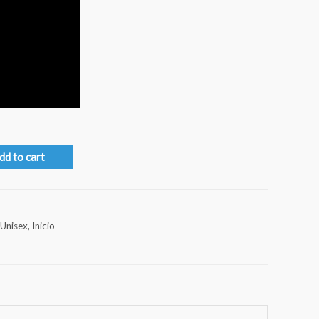
dd to cart
Unisex
,
Inicio