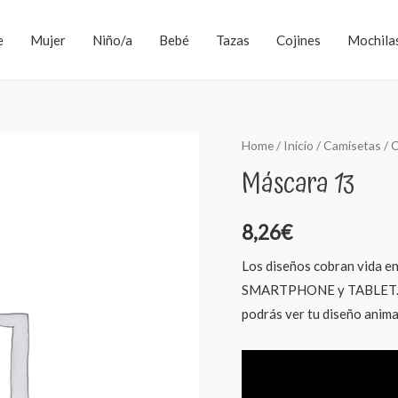
e
Mujer
Niño/a
Bebé
Tazas
Cojines
Mochila
Home
/
Inicio
/
Camisetas
/
C
Máscara 13
8,26
€
Los diseños cobran vida en
SMARTPHONE y TABLET. De
podrás ver tu diseño anim