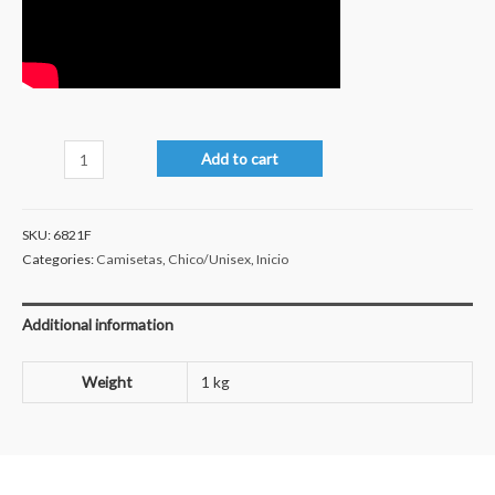
Homer
Add to cart
quantity
SKU:
6821F
Categories:
Camisetas
,
Chico/Unisex
,
Inicio
Additional information
Weight
1 kg