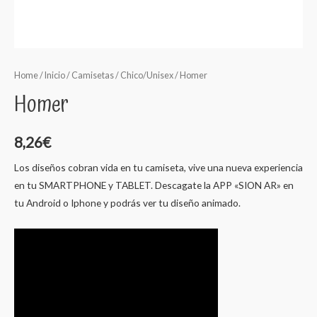
Home
/
Inicio
/
Camisetas
/
Chico/Unisex
/ Homer
Homer
8,26
€
Los diseños cobran vida en tu camiseta, vive una nueva experiencia
en tu SMARTPHONE y TABLET. Descagate la APP «SION AR» en
tu Android o Iphone y podrás ver tu diseño animado.