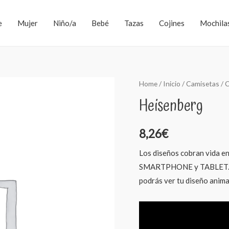
e
Mujer
Niño/a
Bebé
Tazas
Cojines
Mochila
Home
/
Inicio
/
Camisetas
/
C
Heisenberg
8,26
€
Los diseños cobran vida en
SMARTPHONE y TABLET. De
podrás ver tu diseño anim