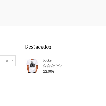
Destacados
Jocker
×
12,00
€
Rated
0
out
of
5