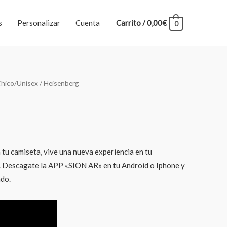
s
Personalizar
Cuenta
Carrito
/
0,00
€
0
hico/Unisex
/ Heisenberg
 tu camiseta, vive una nueva experiencia en tu
scagate la APP «SION AR» en tu Android o Iphone y
ado.