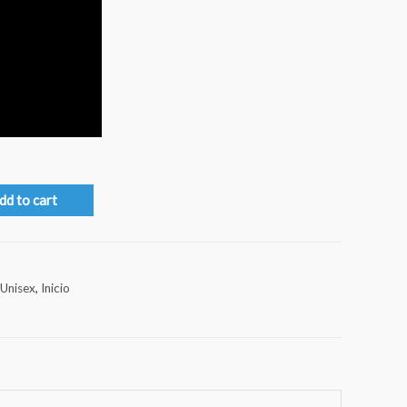
dd to cart
Unisex
,
Inicio