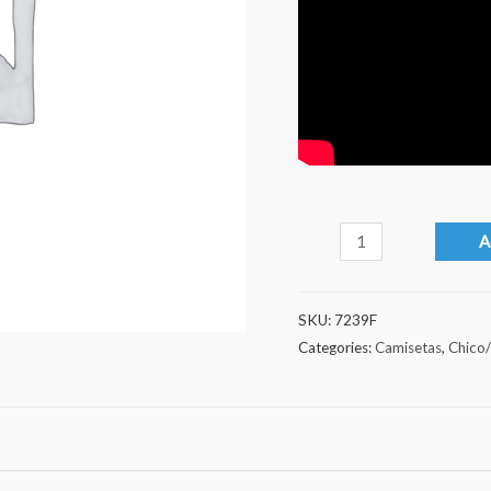
Heisenberg
A
quantity
SKU:
7239F
Categories:
Camisetas
,
Chico/