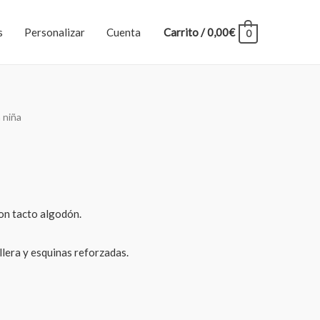
s
Personalizar
Cuenta
Carrito
/
0,00
€
0
 niña
on tacto algodón.
llera y esquinas reforzadas.