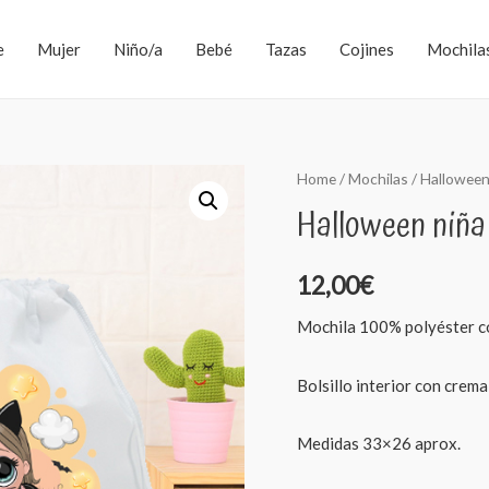
e
Mujer
Niño/a
Bebé
Tazas
Cojines
Mochila
Home
/
Mochilas
/ Halloween
Halloween niña
12,00
€
Mochila 100% polyéster c
Bolsillo interior con crema
Medidas 33×26 aprox.