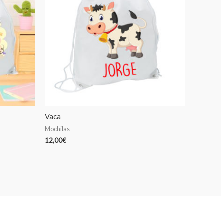
Vaca
Mochilas
12,00
€