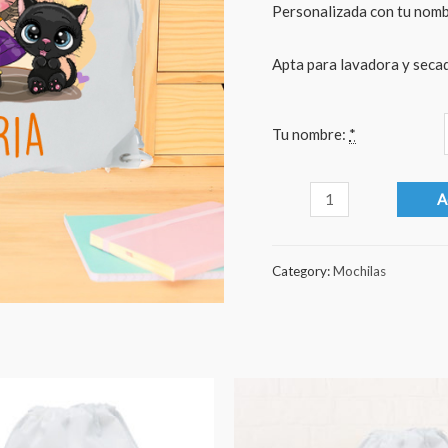
Personalizada con tu nomb
Apta para lavadora y seca
Tu nombre:
*
Halloween
A
niña
quantity
Category:
Mochilas