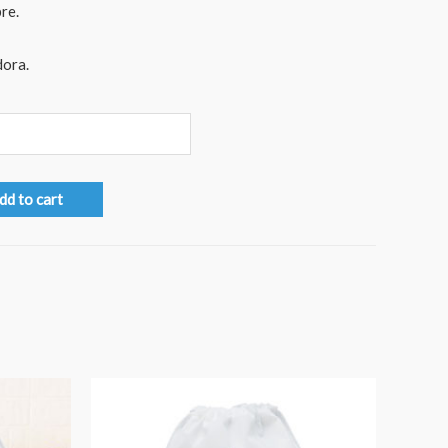
re.
dora.
dd to cart