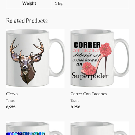
Weight
1 kg
Related Products
Ciervo
Correr Con Tacones
Tazas
Tazas
8,95
€
8,95
€