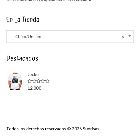
En La Tienda
Chico/Unisex
×
Destacados
Jocker
Rated
12,00
€
0
out
of
5
Todos los derechos reservados © 2026
Sunrisas