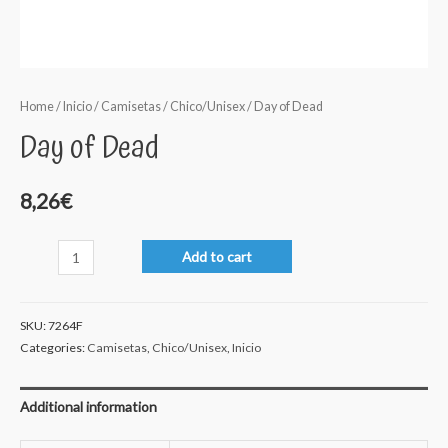
Home
/
Inicio
/
Camisetas
/
Chico/Unisex
/ Day of Dead
Day of Dead
8,26
€
Day
Add to cart
of
Dead
SKU:
7264F
quantity
Categories:
Camisetas
,
Chico/Unisex
,
Inicio
Additional information