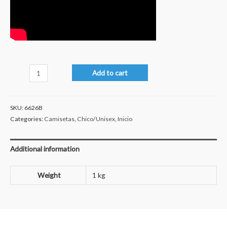
Bart
Add to cart
quantity
SKU:
6626B
Categories:
Camisetas
,
Chico/Unisex
,
Inicio
Additional information
Weight
1 kg