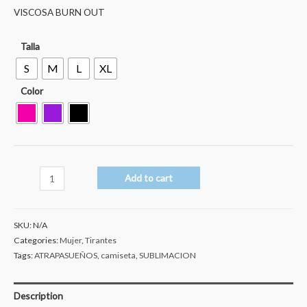
VISCOSA BURN OUT
Talla
S
M
L
XL
Color
Atrapasueños
Add to cart
colores
quantity
SKU:
N/A
Categories:
Mujer
,
Tirantes
Tags:
ATRAPASUEÑOS
,
camiseta
,
SUBLIMACION
Description